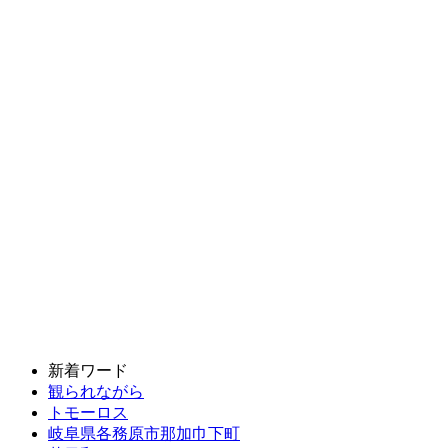
新着ワード
観られながら
トモーロス
岐阜県各務原市那加巾下町