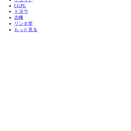
LGPL
トヨウ
古峰
リンネ堂
もっと見る