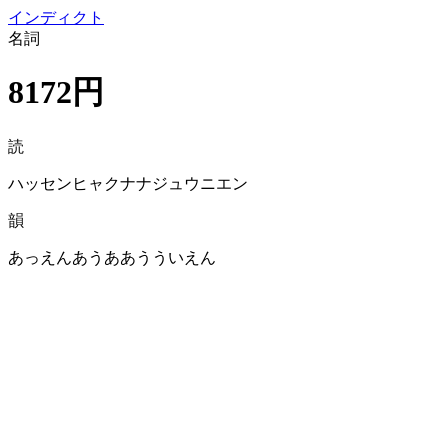
イン
ディクト
名詞
8172円
読
ハッセンヒャクナナジュウニエン
韻
あっえんあうああうういえん