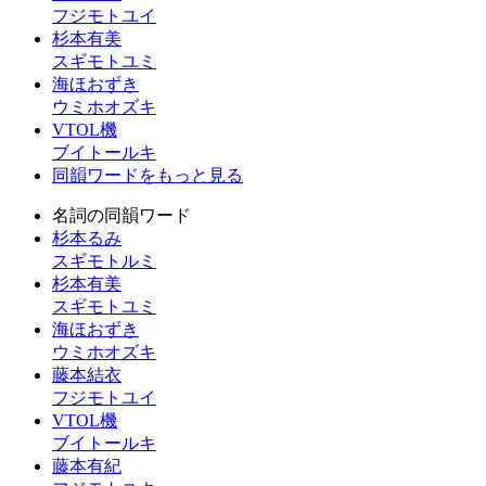
フジモトユイ
杉本有美
スギモトユミ
海ほおずき
ウミホオズキ
VTOL機
ブイトールキ
同韻ワードをもっと見る
名詞の同韻ワード
杉本るみ
スギモトルミ
杉本有美
スギモトユミ
海ほおずき
ウミホオズキ
藤本結衣
フジモトユイ
VTOL機
ブイトールキ
藤本有紀