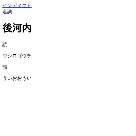
イン
ディクト
名詞
後河内
読
ウシロゴウチ
韻
ういおおうい