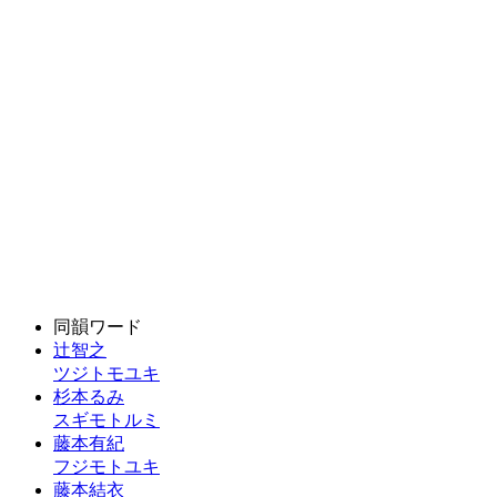
同韻ワード
辻智之
ツジトモユキ
杉本るみ
スギモトルミ
藤本有紀
フジモトユキ
藤本結衣