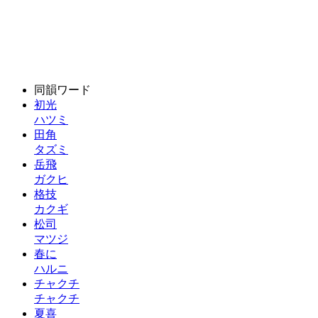
同韻ワード
初光
ハツミ
田角
タズミ
岳飛
ガクヒ
格技
カクギ
松司
マツジ
春に
ハルニ
チャクチ
チャクチ
夏喜