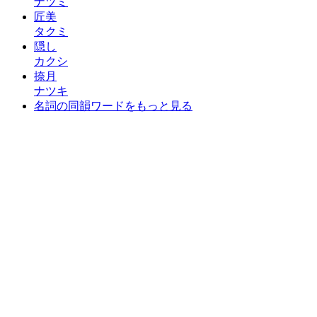
ナツミ
匠美
タクミ
隠し
カクシ
捺月
ナツキ
名詞の同韻ワードをもっと見る