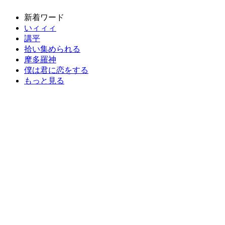
新着ワード
いィィィ
講平
拾い集められる
摩多羅神
僕は君に恋をする
もっと見る