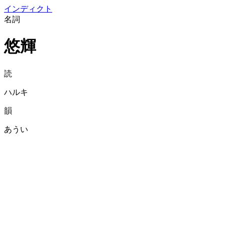
イン
ディクト
名詞
悠輝
読
ハルキ
韻
あうい