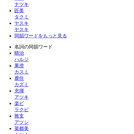
ナツキ
匠美
タクミ
ヤスキ
ヤスキ
同韻ワードをもっと見る
名詞の同韻ワード
晴治
ハルジ
果澄
カスミ
鹿住
カズミ
充揮
アツキ
楽ビ
ラクビ
敦支
アツシ
菜都美