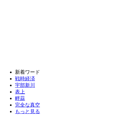
新着ワード
戦時経済
宇部新川
表上
畔蒜
完全な真空
もっと見る