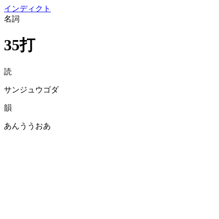
イン
ディクト
名詞
35打
読
サンジュウゴダ
韻
あんううおあ