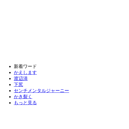
新着ワード
かえします
渡辺清
下尻
センチメンタルジャーニー
かき裂く
もっと見る