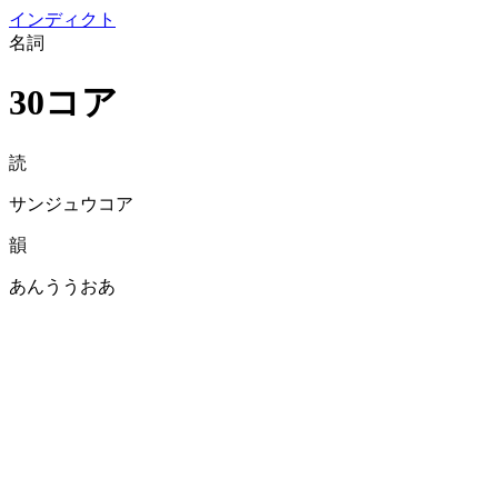
イン
ディクト
名詞
30コア
読
サンジュウコア
韻
あんううおあ