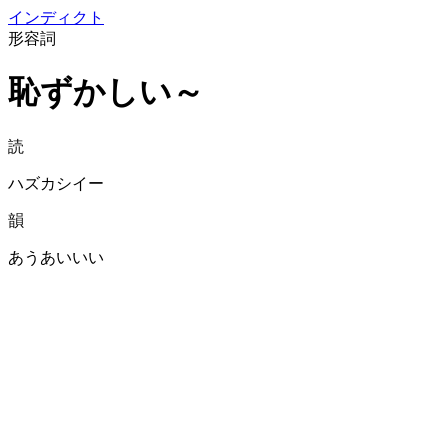
イン
ディクト
形容詞
恥ずかしい～
読
ハズカシイー
韻
あうあいいい