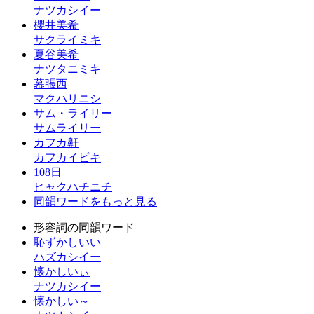
ナツカシイー
櫻井美希
サクライミキ
夏谷美希
ナツタニミキ
幕張西
マクハリニシ
サム・ライリー
サムライリー
カフカ鼾
カフカイビキ
108日
ヒャクハチニチ
同韻ワードをもっと見る
形容詞の同韻ワード
恥ずかしいい
ハズカシイー
懐かしいぃ
ナツカシイー
懐かしい～