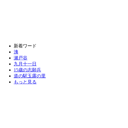
新着ワード
洟
瀬戸谷
九月十一日
15歳の志願兵
道の駅玉露の里
もっと見る