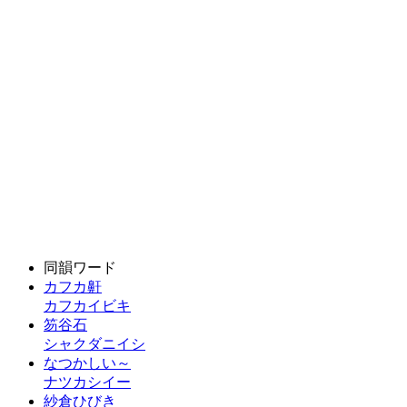
同韻ワード
カフカ鼾
カフカイビキ
笏谷石
シャクダニイシ
なつかしい～
ナツカシイー
紗倉ひびき