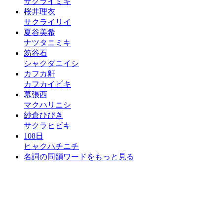
サクライミキ
桜井理衣
サクライリイ
夏谷美希
ナツタニミキ
笏谷石
シャクダニイシ
カフカ鼾
カフカイビキ
幕張西
マクハリニシ
紗倉ひびき
サクラヒビキ
108日
ヒャクハチニチ
名詞の同韻ワードをもっと見る