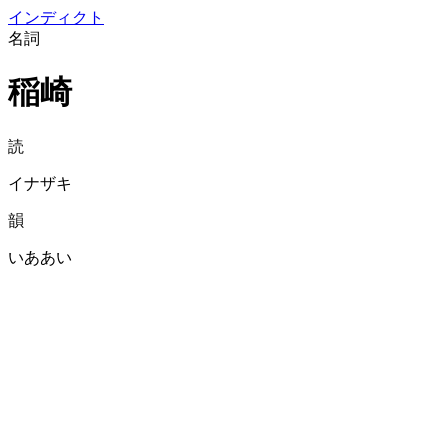
イン
ディクト
名詞
稲崎
読
イナザキ
韻
いああい