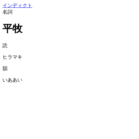
イン
ディクト
名詞
平牧
読
ヒラマキ
韻
いああい