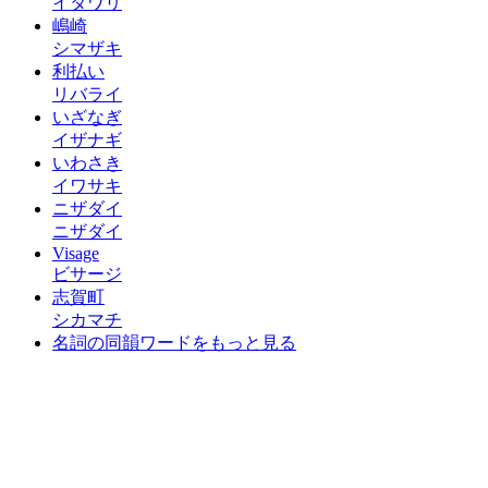
イタワリ
嶋崎
シマザキ
利払い
リバライ
いざなぎ
イザナギ
いわさき
イワサキ
ニザダイ
ニザダイ
Visage
ビサージ
志賀町
シカマチ
名詞の同韻ワードをもっと見る