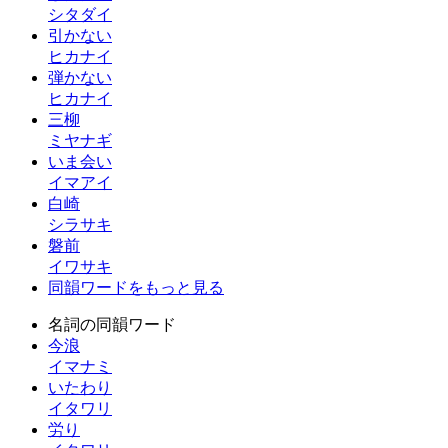
シタダイ
引かない
ヒカナイ
弾かない
ヒカナイ
三柳
ミヤナギ
いま会い
イマアイ
白崎
シラサキ
磐前
イワサキ
同韻ワードをもっと見る
名詞の同韻ワード
今浪
イマナミ
いたわり
イタワリ
労り