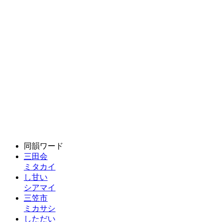
同韻ワード
三田会
ミタカイ
し甘い
シアマイ
三笠市
ミカサシ
しただい