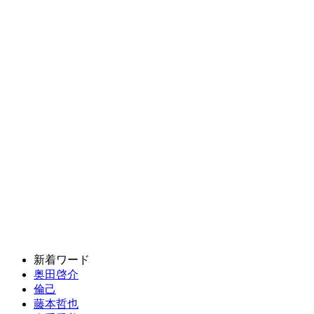
新着ワード
奥田啓介
倫己
藤本哲也