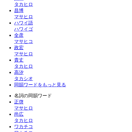
タカヒロ
昌博
マサヒロ
ハワイ語
ハワイゴ
全彦
マサヒコ
政宏
マサヒロ
貴丈
タカヒロ
高汐
タカシオ
同韻ワードをもっと見る
名詞の同韻ワード
正啓
マサヒロ
尚広
タカヒロ
ワカチコ