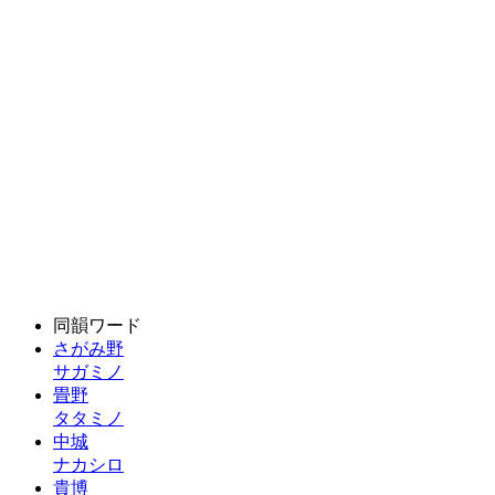
同韻ワード
さがみ野
サガミノ
畳野
タタミノ
中城
ナカシロ
貴博