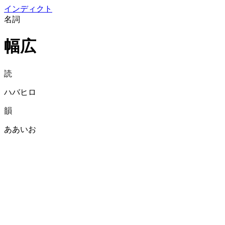
イン
ディクト
名詞
幅広
読
ハバヒロ
韻
ああいお