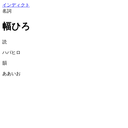
イン
ディクト
名詞
幅ひろ
読
ハバヒロ
韻
ああいお