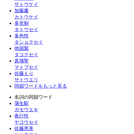
サトウケイ
加藤慶
カトウケイ
多党制
タトウセイ
多色性
タショクセイ
他国製
タコクセイ
真飛聖
マトブセイ
佐藤えり
サトウエリ
同韻ワードをもっと見る
名詞の同韻ワード
蒲生駅
ガモウエキ
夜行性
ヤコウセイ
佐藤恵美