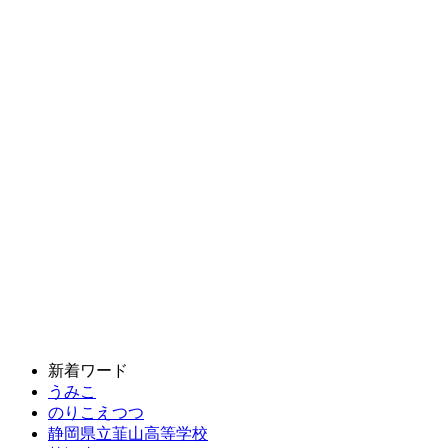
新着ワード
うみこ
のりこえつつ
静岡県立韮山高等学校