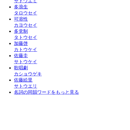
サトウエミ
多浪生
タロウセイ
可溶性
カヨウセイ
多党制
タトウセイ
加藤啓
カトウケイ
佐藤圭
サトウケイ
歌唱劇
カショウゲキ
佐藤絵里
サトウエリ
名詞の同韻ワードをもっと見る