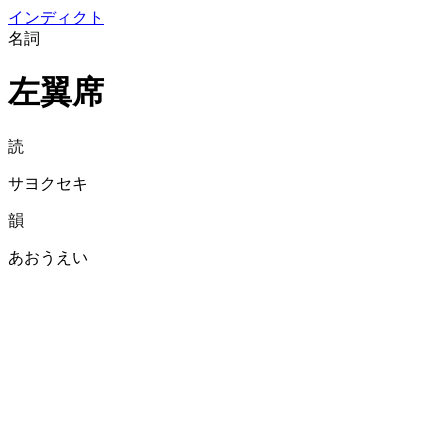
イン
ディクト
名詞
左翼席
読
サヨクセキ
韻
あおうえい