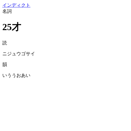
イン
ディクト
名詞
25才
読
ニジュウゴサイ
韻
いううおあい