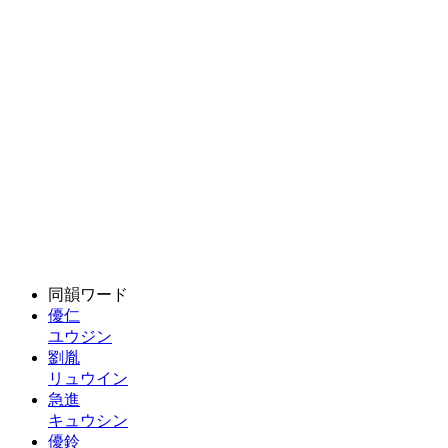
同韻ワード
優仁
ユウジン
劉胤
リュウイン
急進
キュウシン
優鈴