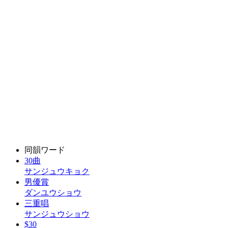
同韻ワード
30曲
サンジュウキョク
男優賞
ダンユウショウ
三重唱
サンジュウショウ
$30