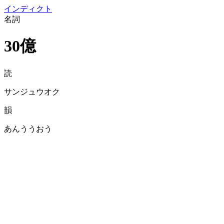
イン
ディクト
名詞
30億
読
サンジュウオク
韻
あんううおう