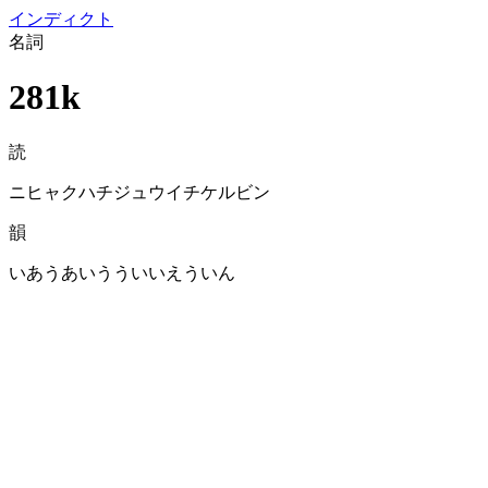
イン
ディクト
名詞
281k
読
ニヒャクハチジュウイチケルビン
韻
いあうあいうういいえういん