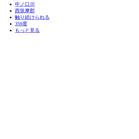
中ノ口川
西筑摩郡
触り続けられる
359度
もっと見る