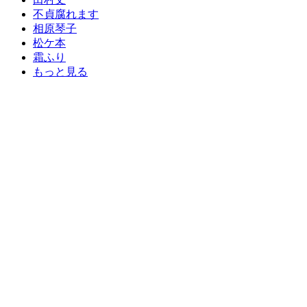
不貞腐れます
相原琴子
松ケ本
霜ふり
もっと見る