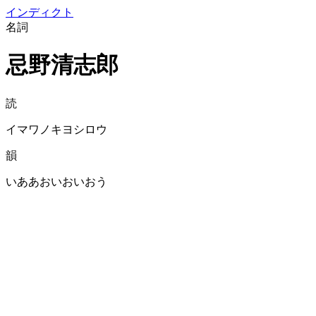
イン
ディクト
名詞
忌野清志郎
読
イマワノキヨシロウ
韻
いああおいおいおう