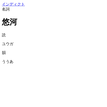
イン
ディクト
名詞
悠河
読
ユウガ
韻
ううあ