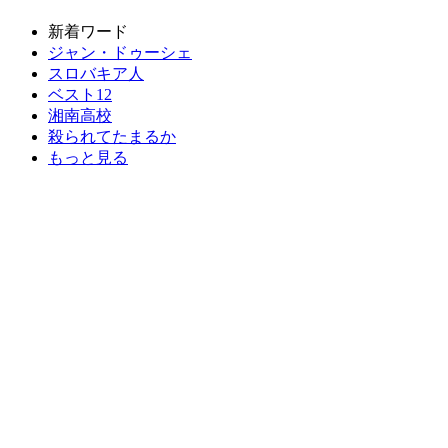
新着ワード
ジャン・ドゥーシェ
スロバキア人
ベスト12
湘南高校
殺られてたまるか
もっと見る