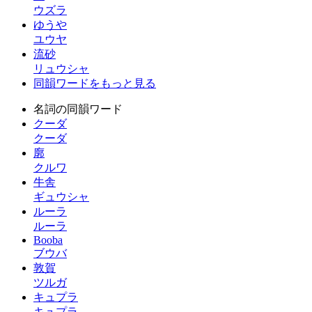
ウズラ
ゆうや
ユウヤ
流砂
リュウシャ
同韻ワードをもっと見る
名詞の同韻ワード
クーダ
クーダ
廓
クルワ
牛舎
ギュウシャ
ルーラ
ルーラ
Booba
ブウバ
敦賀
ツルガ
キュプラ
キュプラ