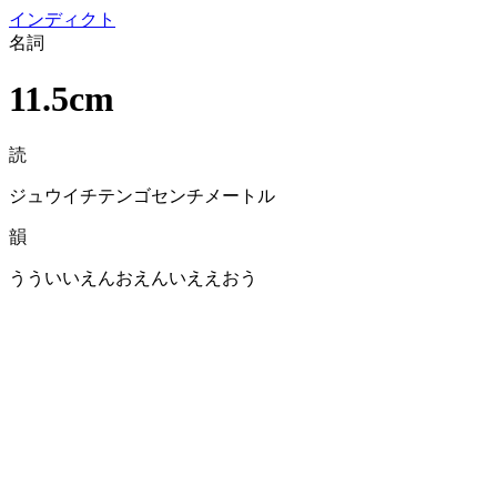
イン
ディクト
名詞
11.5cm
読
ジュウイチテンゴセンチメートル
韻
うういいえんおえんいええおう