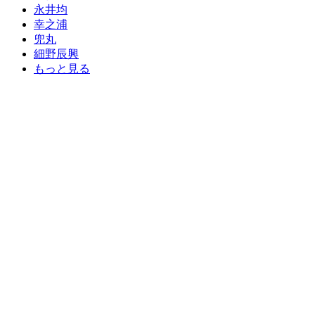
永井均
幸之浦
兜丸
細野辰興
もっと見る