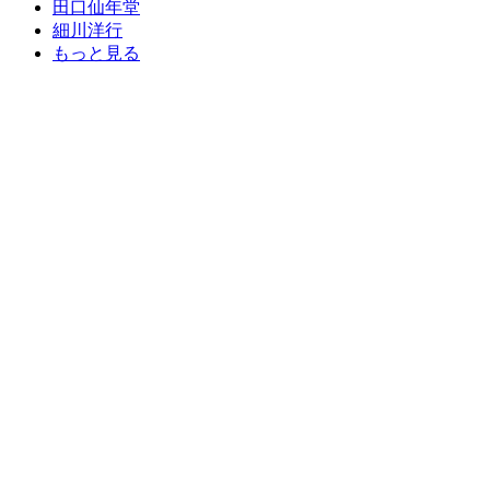
田口仙年堂
細川洋行
もっと見る