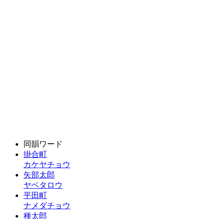
同韻ワード
掛合町
カケヤチョウ
矢部太郎
ヤベタロウ
平田町
ナメダチョウ
種太郎