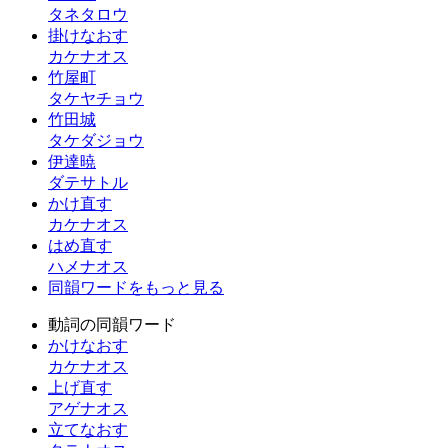
タネタロウ
掛けなおす
カケナオス
竹屋町
タケヤチョウ
竹田城
タケダジョウ
伊達暁
ダテサトル
かけ直す
カケナオス
はめ直す
ハメナオス
同韻ワードをもっと見る
動詞の同韻ワード
かけなおす
カケナオス
上げ直す
アゲナオス
立てなおす