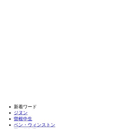
新着ワード
ジヌン
曽根中生
ベン・ウィンストン