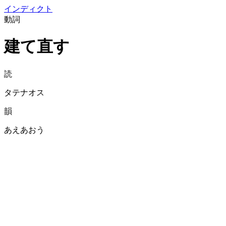
イン
ディクト
動詞
建て直す
読
タテナオス
韻
あえあおう