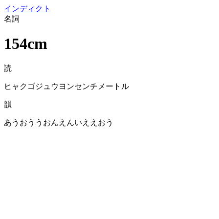
イン
ディクト
名詞
154cm
読
ヒャクゴジュウヨンセンチメートル
韻
あうおううおんえんいええおう