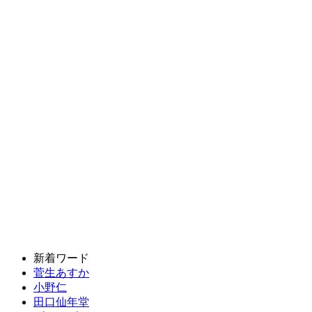
新着ワード
菅生あすか
小野仁
田口仙年堂