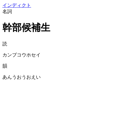
イン
ディクト
名詞
幹部候補生
読
カンブコウホセイ
韻
あんうおうおえい