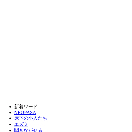
新着ワード
NEOPASA
床下の小人たち
エズミ
聞きながせる