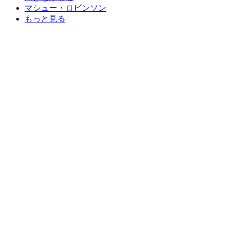
マシュー・ロビンソン
もっと見る