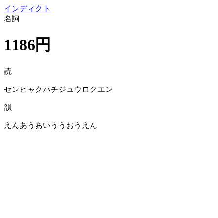
イン
ディクト
名詞
1186円
読
センヒャクハチジュウロクエン
韻
えんあうあいううおうえん