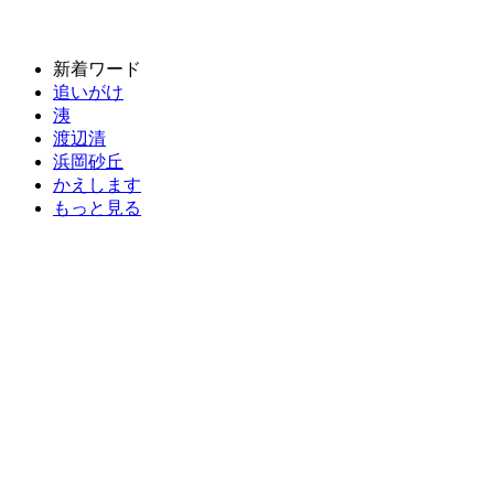
新着ワード
追いがけ
洟
渡辺清
浜岡砂丘
かえします
もっと見る