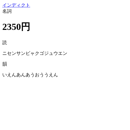
イン
ディクト
名詞
2350円
読
ニセンサンビャクゴジュウエン
韻
いえんあんあうおううえん