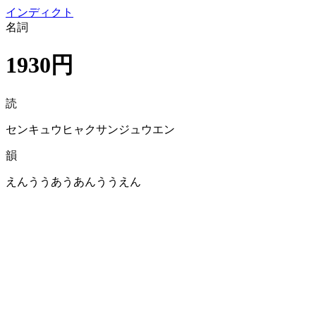
イン
ディクト
名詞
1930円
読
センキュウヒャクサンジュウエン
韻
えんううあうあんううえん