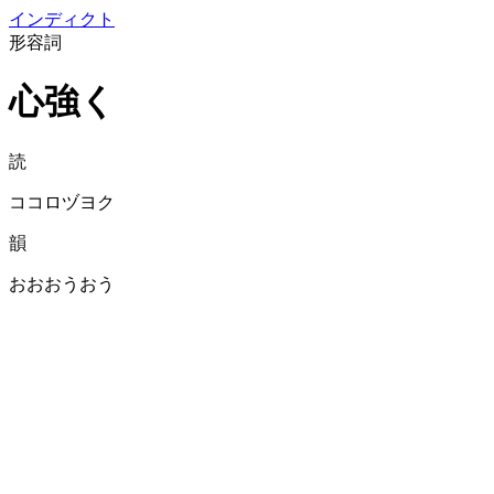
イン
ディクト
形容詞
心強く
読
ココロヅヨク
韻
おおおうおう