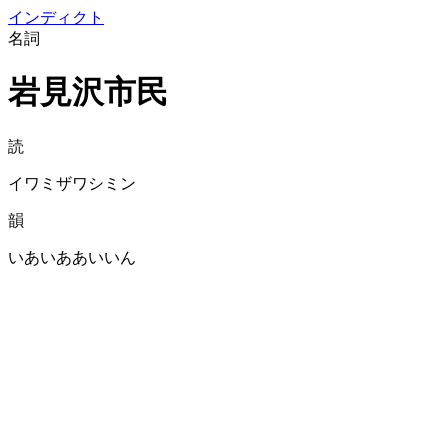
イン
ディクト
名詞
岩見沢市民
読
イワミザワシミン
韻
いあいああいいん