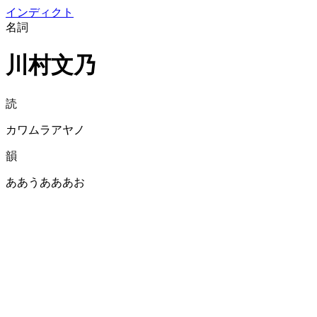
イン
ディクト
名詞
川村文乃
読
カワムラアヤノ
韻
ああうあああお