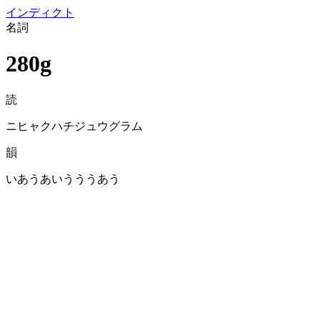
イン
ディクト
名詞
280g
読
ニヒャクハチジュウグラム
韻
いあうあいうううあう