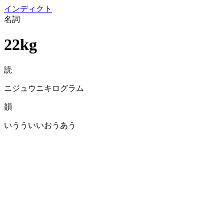
イン
ディクト
名詞
22kg
読
ニジュウニキログラム
韻
いうういいおうあう