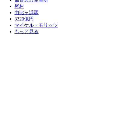
尾村
由比ヶ浜駅
3320億円
マイケル・モリッツ
もっと見る