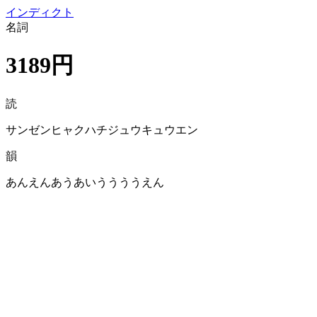
イン
ディクト
名詞
3189円
読
サンゼンヒャクハチジュウキュウエン
韻
あんえんあうあいううううえん