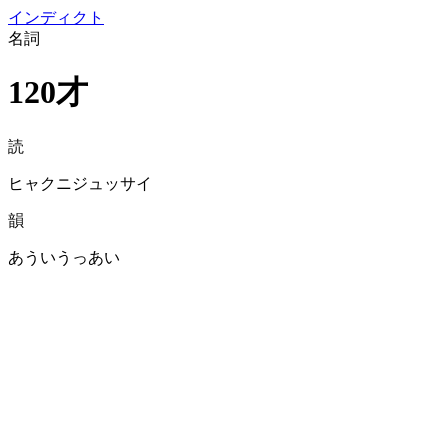
イン
ディクト
名詞
120才
読
ヒャクニジュッサイ
韻
あういうっあい