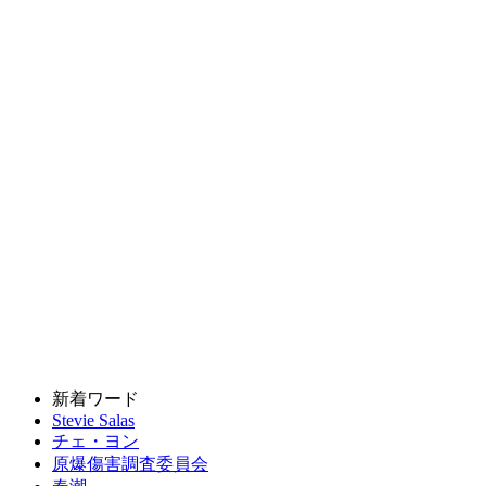
新着ワード
Stevie Salas
チェ・ヨン
原爆傷害調査委員会