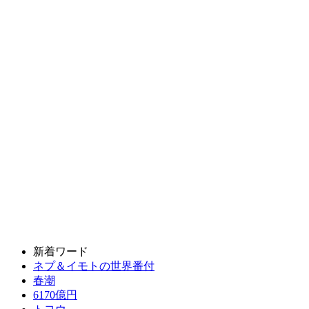
新着ワード
ネプ＆イモトの世界番付
春潮
6170億円