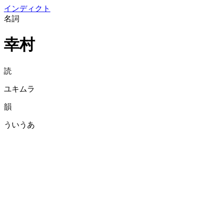
イン
ディクト
名詞
幸村
読
ユキムラ
韻
ういうあ