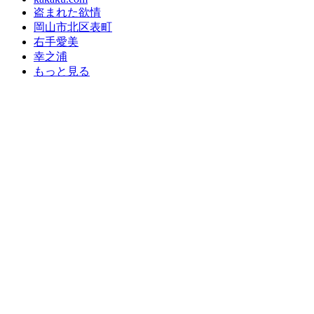
盗まれた欲情
岡山市北区表町
右手愛美
幸之浦
もっと見る