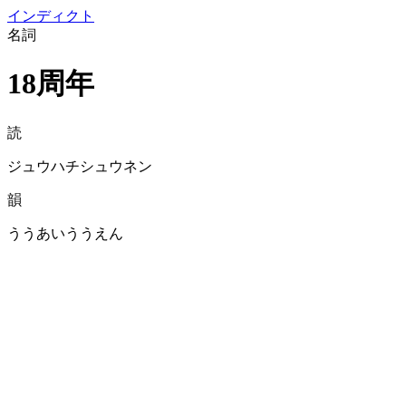
イン
ディクト
名詞
18周年
読
ジュウハチシュウネン
韻
ううあいううえん