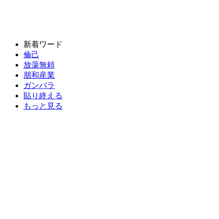
新着ワード
倫己
放蕩無頼
朋和産業
ガンバラ
貼り終える
もっと見る