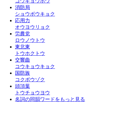
コウギョウホウ
消防局
ショウボウキョク
応用力
オウヨウリョク
労農党
ロウノウトウ
東北東
トウホクトウ
交響曲
コウキョウキョク
国防族
コクボウゾク
頭頂葉
トウチョウヨウ
名詞の同韻ワードをもっと見る