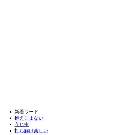
新着ワード
抱えこまない
うじ虫
打ち解け楽しい