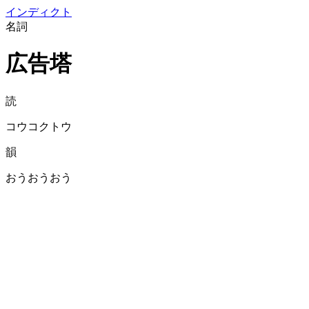
イン
ディクト
名詞
広告塔
読
コウコクトウ
韻
おうおうおう