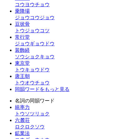
コウヨウチョウ
乗降場
ジョウコウジョウ
豆状骨
トウジョウコツ
常行堂
ジョウギョウドウ
装飾経
ソウショクキョウ
東京堂
トウキョウドウ
唐王朝
トウオウチョウ
同韻ワードをもっと見る
名詞の同韻ワード
統率力
トウソツリョク
六麓荘
ロクロクソウ
鉱業法