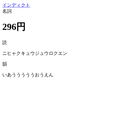
イン
ディクト
名詞
296円
読
ニヒャクキュウジュウロクエン
韻
いあうううううおうえん