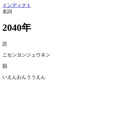
イン
ディクト
名詞
2040年
読
ニセンヨンジュウネン
韻
いえんおんううえん