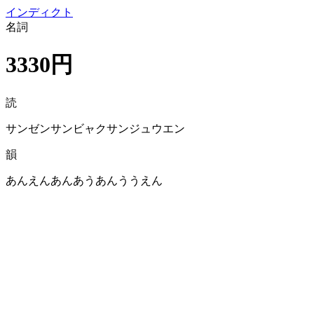
イン
ディクト
名詞
3330円
読
サンゼンサンビャクサンジュウエン
韻
あんえんあんあうあんううえん