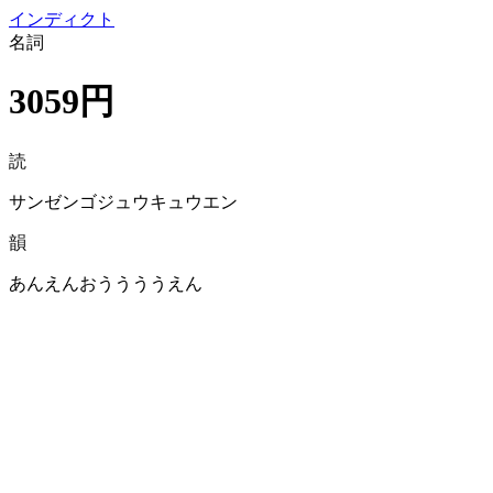
イン
ディクト
名詞
3059円
読
サンゼンゴジュウキュウエン
韻
あんえんおううううえん