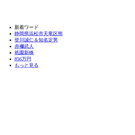
新着ワード
静岡県浜松市天竜区熊
登川誠仁＆知名定男
赤禰武人
祇園新橋
856万円
もっと見る