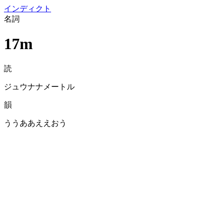
イン
ディクト
名詞
17m
読
ジュウナナメートル
韻
ううああええおう