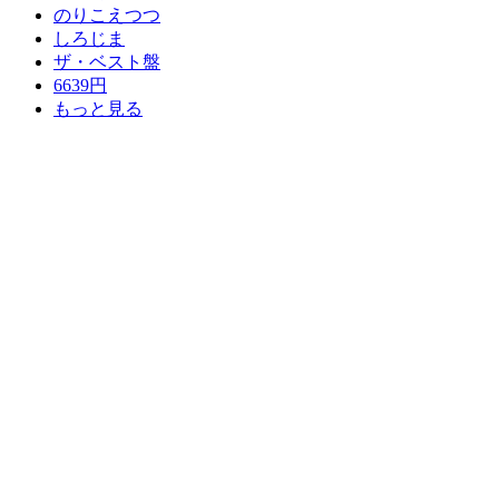
のりこえつつ
しろじま
ザ・ベスト盤
6639円
もっと見る