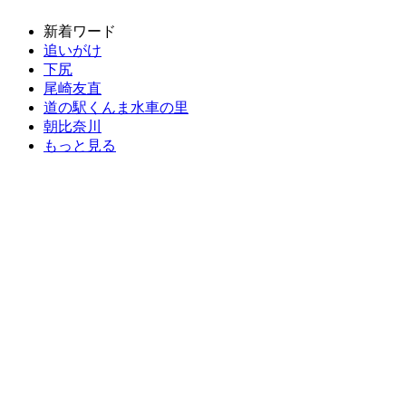
新着ワード
追いがけ
下尻
尾崎友直
道の駅くんま水車の里
朝比奈川
もっと見る