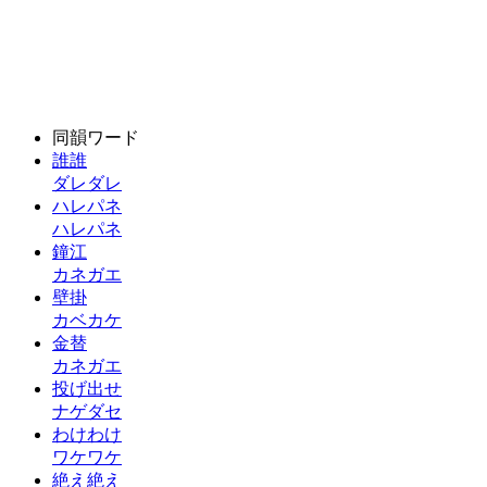
同韻ワード
誰誰
ダレダレ
ハレパネ
ハレパネ
鐘江
カネガエ
壁掛
カベカケ
金替
カネガエ
投げ出せ
ナゲダセ
わけわけ
ワケワケ
絶え絶え