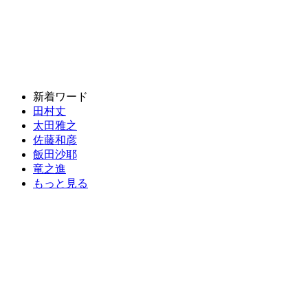
新着ワード
田村丈
太田雅之
佐藤和彦
飯田沙耶
竜之進
もっと見る