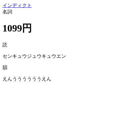
イン
ディクト
名詞
1099円
読
センキュウジュウキュウエン
韻
えんううううううえん