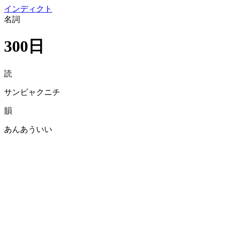
イン
ディクト
名詞
300日
読
サンビャクニチ
韻
あんあういい