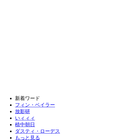
新着ワード
フィン・ベイラー
放影研
いィィィ
植中朝日
ダスティ・ローデス
もっと見る